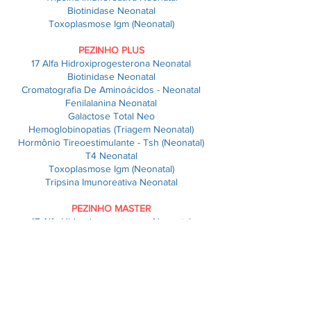
Biotinidase Neonatal
Toxoplasmose Igm (Neonatal)
PEZINHO PLUS
17 Alfa Hidroxiprogesterona Neonatal
Biotinidase Neonatal
Cromatografia De Aminoácidos - Neonatal
Fenilalanina Neonatal
Galactose Total Neo
Hemoglobinopatias (Triagem Neonatal)
Hormônio Tireoestimulante - Tsh (Neonatal)
T4 Neonatal
Toxoplasmose Igm (Neonatal)
Tripsina Imunoreativa Neonatal
PEZINHO MASTER
17 Alfa Hidroxiprogesterona Neonatal
Biotinidase Neonatal
Citomegalovírus Igm Neonatal
Cromatografia De Aminoácidos - Neonatal
Fenilalanina Neonatal
Glicose 6 Fosfato Desidrogenase Neonatal
Galactose Total Neo