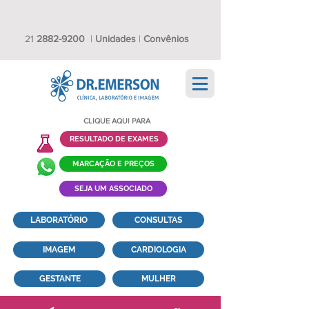
21
2882-9200
|
Unidades
|
Convênios
CLIQUE AQUI PARA
RESULTADO DE EXAMES
MARCAÇÃO E PREÇOS
SEJA UM ASSOCIADO
LABORATÓRIO
CONSULTAS
IMAGEM
CARDIOLOGIA
GESTANTE
MULHER
TESTE DO PEZINHO