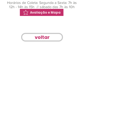
Horários de Coleta: Segunda a
Sexta: 7h às
12h - 14h às 15h // sábado das 7h às 10h
Avaliação e Mapa
voltar
BELFORD ROXO | CAXIAS | JAPERI | MESQUITA |
NOVA IGUAÇU | NILÓPOLIS
PARACAMBI | QUEIMADOS | RIO DE JANEIRO |
SEROPÉDICA | SÃO JOÃO DE MERITI